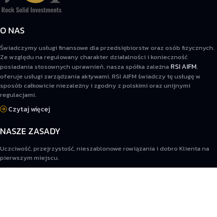
O NAS
Świadczymy usługi finansowe dla przedsiębiorstw oraz osób fizycznych.
Ze względu na regulowany charakter działalności i konieczność
RSI AIFM
posiadania stosownych uprawnień, nasza spółka zależna
,
oferuje usługi zarządzania aktywami. RSI AIFM świadczy tę usługę w
sposób całkowicie niezależny i zgodny z polskimi oraz unijnymi
regulacjami.
Czytaj więcej
NASZE ZASADY
Uczciwość, przejrzystość, nieszablonowe rowiązania i dobro Klienta na
pierwszym miejscu.
Czytaj więcej
INFO
RODO