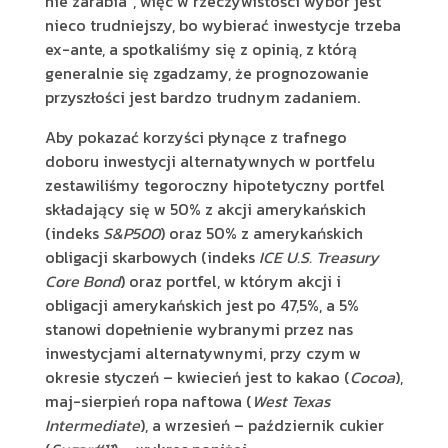
nie zarabia”, więc w rzeczywistości wybór jest
nieco trudniejszy, bo wybierać inwestycje trzeba
ex-ante, a spotkaliśmy się z opinią, z którą
generalnie się zgadzamy, że prognozowanie
przyszłości jest bardzo trudnym zadaniem.
Aby pokazać korzyści płynące z trafnego
doboru inwestycji alternatywnych w portfelu
zestawiliśmy tegoroczny hipotetyczny portfel
składający się w 50% z akcji amerykańskich
(indeks
S&P500
) oraz 50% z amerykańskich
obligacji skarbowych (indeks
ICE U.S. Treasury
Core Bond
) oraz portfel, w którym akcji i
obligacji amerykańskich jest po 47,5%, a 5%
stanowi dopełnienie wybranymi przez nas
inwestycjami alternatywnymi, przy czym w
okresie styczeń – kwiecień jest to kakao (
Cocoa
),
maj-sierpień ropa naftowa (
West Texas
Intermediate
), a wrzesień – październik cukier